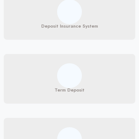
Deposit Insurance System
Term Deposit